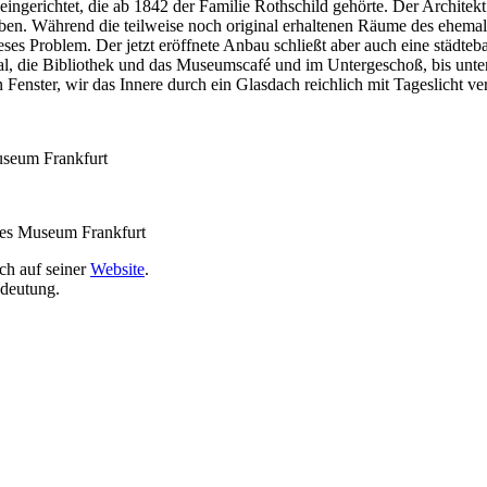
eingerichtet, die ab 1842 der Familie Rothschild gehörte. Der Archite
eben. Während die teilweise noch original erhaltenen Räume des ehema
ses Problem. Der jetzt eröffnete Anbau schließt aber auch eine städteb
aal, die Bibliothek und das Museumscafé und im Untergeschoß, bis unte
enster, wir das Innere durch ein Glasdach reichlich mit Tageslicht ver
useum Frankfurt
ches Museum Frankfurt
ch auf seiner
Website
.
edeutung.