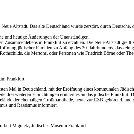
e Neue Altstadt. Das alte Deutschland wurde zerstört, durch Deutsche,
ene und heutige Äußerungen der Unanständigen.
hen Zusammenlebens in Frankfurt zu erzählen. Die Neue Altstadt greift 
Hoffnung jüdischer Familien zu Anfang des 20. Jahrhunderts, dass ein g
e Rothschilds, die Mertons, oder Personen wie Friedrich Börne oder Th
um Frankfurt
ten Mal in Deutschland, mit der Eröffnung eines kommunalen Jüdisch
weile drei weiteren Einrichtungen erinnert es an das jüdische Frankfurt
Gelände der ehemaligen Großmarkthalle, heute zur EZB gehörend, und 
smus und Rassismus informiert.
© Norbert Miguletz, Jüdisches Museum Frankfurt