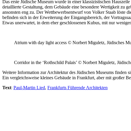
Das erste Jüdische Museum wurde in einer klassizistischen Hauszeile 
detaillierte Gestaltung, dem Gebäude eine besondere Wertigkeit zu g
ansonsten eng zu. Der Wettbewerbsentwurf von Volker Staab löste die
befinden sich in der Erweiterung der Eingangsbereich, der Vortragss
Etwas unerwartet, in dem eher geschlossenen Kubus, mit nur wenigen F
Atrium with day light access © Norbert Miguletz, Jüdisches M
Corridor in the ‘Rothschild Palais’ © Norbert Miguletz, Jüdis
Weitere Information zur Architektur des Jüdischen Museums finden si
Ein vergleichsweise kleines Gebäude in Frankfurt, aber mit großer B
Text
:
Paul-Martin Lied
,
Frankfurts Führende Architekten