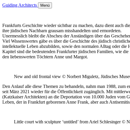
Guiding Architects
Menü
Frankfurts Geschichte wieder sichtbar zu machen, dazu dient auch di
ihre jüdischen Nachbarn grausam misshandelten und ermordeten.
Unermesslich bleibt die Abscheu der Anständigen über das Gescheh
Viel Wissenswertes gäbe es über die Geschichte des jüdisch christlic
intellektuelle Leben abzubilden, sowie den normalen Alltag oder die 
Kapitel sind die bedeutenden Frankfurter jüdischen Familien, wie di
den liebenswerten Töchtern Anne und Margot.
New and old frontal view © Norbert Miguletz, Jüdisches Muse
Den Anlauf alle diese Themen zu behandeln, nahm man 1988, zum ers
seit März 2021 wieder für die Öffentlichkeit zugänglich. Mit mittler
(Katzkaiser Architekten) an die Deportation von 10.000 Juden vom 
Leben, der in Frankfurt geborenen Anne Frank, aber auch Antisemiti
Little court with sculpture ‘untitled’ from Ariel Schlesinger 