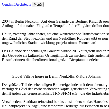
Guiding Architects
Menü
2004 in Berlin Neukölln: Auf dem Gelände der Berliner Kindl Brauer
Anflug auf den nahen Flughafen Tempelhof, der Fluglärm dröhnt dur
Heute, zwanzig Jahre später, hat eine weitreichende Transformation sta
den Rand der Stadt gezogen und am Neuköllner Rollberg gibt es nun 
ungewöhnliches Stadtentwicklungsprojekt nimmt Formen an!
Das Gelände der ehemaligen Brauerei wurde 2015 aufgeteilt und an z
das Gebäude als kulturellen Ort zugänglich zu machen. Entstanden i
Besucherinnen die überdimensional großen Bierpfannen erleben.
Global Village house in Berlin Neukölln. © Kora Johanns
Der größere Teil des ehemaligen Brauereigeländes mit dem ehemaligem
verfolgt das Ziel der vorherrschenden kapitalgetriebenen Verwertung
den Händen der Genossenschaft TRNSFRM e.G., die die Industriebrach
Verschiedene Stadtbausteine sind bereits entstanden: so das Haus d
Neubauprojekt “Alltag”, eine temporäre Herberge für Personen in 