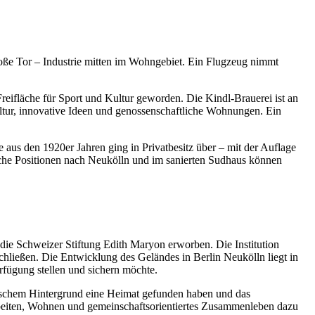
roße Tor – Industrie mitten im Wohngebiet. Ein Flugzeug nimmt
 Freifläche für Sport und Kultur geworden. Die Kindl-Brauerei ist an
ltur, innovative Ideen und genossenschaftliche Wohnungen. Ein
aus den 1920er Jahren ging in Privatbesitz über – mit der Auflage
sche Positionen nach Neukölln und im sanierten Sudhaus können
die Schweizer Stiftung Edith Maryon erworben. Die Institution
hließen. Die Entwicklung des Geländes in Berlin Neukölln liegt in
rfügung stellen und sichern möchte.
ntischem Hintergrund eine Heimat gefunden haben und das
beiten, Wohnen und gemeinschaftsorientiertes Zusammenleben dazu