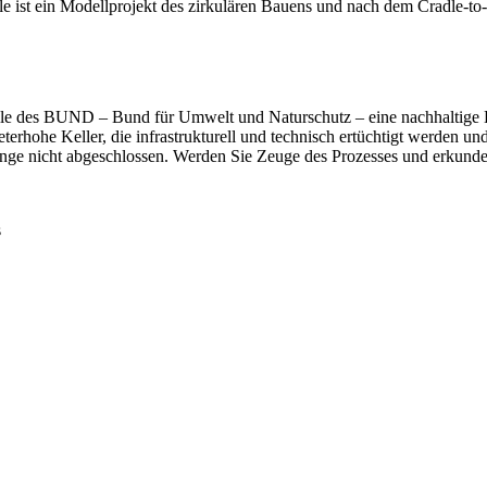
st ein Modellprojekt des zirkulären Bauens und nach dem Cradle-to-Cr
lle des BUND – Bund für Umwelt und Naturschutz – eine nachhaltige K
rhohe Keller, die infrastrukturell und technisch ertüchtigt werden und 
ange nicht abgeschlossen. Werden Sie Zeuge des Prozesses und erkunden
s