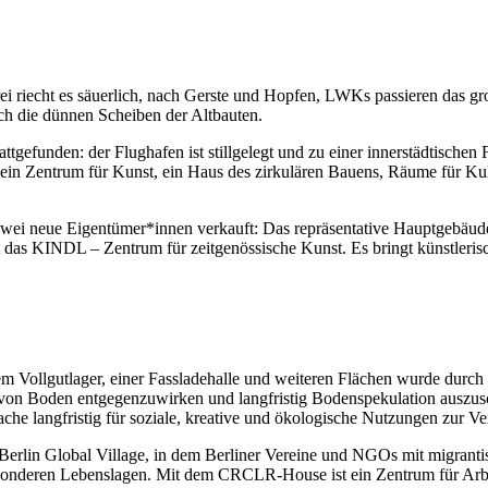
ei riecht es säuerlich, nach Gerste und Hopfen, LWKs passieren das g
ch die dünnen Scheiben der Altbauten.
ttgefunden: der Flughafen ist stillgelegt und zu einer innerstädtischen
ein Zentrum für Kunst, ein Haus des zirkulären Bauens, Räume für Ku
wei neue Eigentümer*innen verkauft: Das repräsentative Hauptgebäude 
st das KINDL – Zentrum für zeitgenössische Kunst. Es bringt künstleri
 Vollgutlager, einer Fassladehalle und weiteren Flächen wurde durch 
 von Boden entgegenzuwirken und langfristig Bodenspekulation auszusc
e langfristig für soziale, kreative und ökologische Nutzungen zur Ve
es Berlin Global Village, in dem Berliner Vereine und NGOs mit migra
besonderen Lebenslagen. Mit dem CRCLR-House ist ein Zentrum für Ar