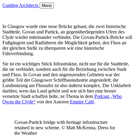
Guiding Architects
Menü
In Glasgow wurde eine neue Brücke gebaut, die zwei historische
Stadtteile, Govan und Partick, an gegenüberliegenden Ufern des
Clyde wieder miteinander verbindet. Die Govan-Partick-Brücke soll
Fußgängern und Radfahrern die Möglichkeit geben, den Fluss an
der gleichen Stelle zu überqueren wie eine historische
Fährverbindung.
Sie ist ein wichtiges Stück Infrastruktur, nicht nur für die Stadtteile,
die sie verbindet, sondern auch für die Beziehung zwischen Stadt
und Fluss. In Govan und den angrenzenden Gebieten war der
größte Teil der Glasgower Schiffbauindustrie angesiedelt; die
Landnutzung am Flussufer ist also äußerst komplex. Die Unklarheit
darüber, wem das Land gehört und wie sich hier eine besser
vernetzte Stadt schaffen ließe, ist Thema in dem
Podcast „Who
Owns the Clyde“
von den Autoren
Empire Café
.
Govan-Partick bridge with heritage infrastructure
retained in new scheme. © Matt McKenna, Dress for
the Weather