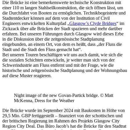
Die Brücke ist eine bemerkenswerte technische Konstruktion mit
einer 110 m langen Stahlseilkonstruktion, die sich öffnen lässt, um
die Durchfahrt von Booten zu ermöglichen. Technikbegeisterte und
Stadtentdecker können auf dem von der Institution of Civil
Engineers entwickelten Kulturpfad „
Glasgow’s Clyde Bridges
“ im
Zickzack über alle Brücken der Stadt spazieren und mehr darüber
erfahren. Bei unseren Führungen durch Glasgow wird dieses Erbe
in die Diskussion über die zeitgenössische Stadtplanung
eingebunden, an einem Ort, von dem es heißt, dass „der Fluss die
Stadt und die Stadt den Fluss gemacht hat“.
Bei unseren Touren beschäftigen wir uns auch damit, wie sich die
die sozialen Schichten entwickeln, je weiter man sich von der
Schwerindustrie am Fluss entfernt und mit der Frage, wie die
historische und zeitgenössische Stadtplanung und der Wohnungsbau
auf diese Muster reagieren.
Night image of the new Govan-Partick bridge. © Matt
McKenna, Dress for the Weather
Die Brücke wurde im September 2024 mit Baukosten in Höhe von
29,5 Mio. GBP fertiggestellt – finanziert von der schottischen und
der britischen Regierung im Rahmen des Projekts Glasgow City
Region City Deal. Das Büro Jacob’s hat die Brücke für den Stadtrat