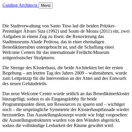
Guiding Architects
Menü
Die Stadtverwaltung von Santo Tirso lud die beiden Pritzker-
Preisträger Álvaro Siza (1992) und Souto de Moura (2011) ein, zwei
Aufgaben in einem Zug zu lösen: die Renovierung das
Stadtmuseums Abade Pedrosa, das in einer ehemaligen
Benediktinerabtei untergebracht ist, und die Schaffung eines
Welcome Centers für das internationale Freilicht-Museum
zeitgenössischer Skulpturen.
Die Strenge des Klosterbaus, die beide Architekten bei der ersten
Begehung – am letzten Tag des Jahres 2009 – wahrnahmen, wurde
zum Leitprinzip für die Intervention an der Abtei und des Entwurfs
des neuen Gebäudeteils.
Das neue Welcome Center wurde seitlich an das Benediktinerkloster
hinzugefügt, sodass es als Eingangslobby für beide
Programmpunkte dient, um Ressourcen zu sparen und – wichtiger
noch – die ursprüngliche Symmetrie der Klosterhauptfassade wieder
herzustellen. Das Ausstellungskonzept wurde wie folgt vorgesehen:
die Ausstellungsstrukturen wurden von den Wänden abgerückt,
sodass die vollständige Lesbarkeit der Räume gewährt wird.