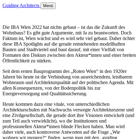
Guiding Architects
Menü
Die IBA Wien 2022 hat nichts gebaut – ist das die Zukunft des
Wohnbaus? Es gibt gute Argumente, mit Ja zu beantworten. Doch
Faktum ist, Wien wächst und es wird sehr viel gebaut. Daher richtet
diese IBA Spotlights auf die gerade entstehenden modellhaften
Bauten und Stadtviertel und baut darauf, mit einer Vielfalt von
Formaten den Diskurs zwischen den Akteur*innen und einer breiten
Öffentlichkeit zu stärken.
Seit dem ersten Bauprogramm des „Roten Wien“ in den 1920er
Jahren bis heute ist die Verbindung von ausreichendem, leistbarem
Wohnraum und Architekturqualität auf der politischen Agenda. Mit
allen Konsequenzen, von der Bodenpolitik bis zur
Energieversorgung und Qualitätssicherung.
Heute kommen dazu eine vitale, von unterschiedlichen
Architekturschulen mit Nachwuchs versorgte Architekturszene und
eine Zivilgesellschaft, die gerade dort ihre Visionen entwickelt (und
zum Teil auch verwirklicht), wo die Institutionen und
professionellen Akteur*innen blinde Flecken haben. Man wird
daher viele, auch kontroverse Antworten auf die Frage „Wie
wohnen wir morgen?“ finden, wenn man mit den „guiding