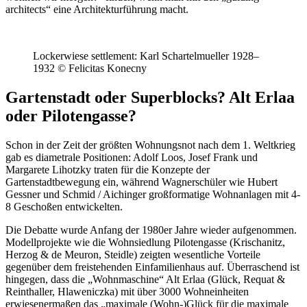
architects“ eine Architekturführung macht.
Lockerwiese settlement: Karl Schartelmueller 1928–
1932 © Felicitas Konecny
Gartenstadt oder Superblocks? Alt Erlaa
oder Pilotengasse?
Schon in der Zeit der größten Wohnungsnot nach dem 1. Weltkrieg
gab es diametrale Positionen: Adolf Loos, Josef Frank und
Margarete Lihotzky traten für die Konzepte der
Gartenstadtbewegung ein, während Wagnerschüler wie Hubert
Gessner und Schmid / Aichinger großformatige Wohnanlagen mit 4-
8 Geschoßen entwickelten.
Die Debatte wurde Anfang der 1980er Jahre wieder aufgenommen.
Modellprojekte wie die Wohnsiedlung Pilotengasse (Krischanitz,
Herzog & de Meuron, Steidle) zeigten wesentliche Vorteile
gegenüber dem freistehenden Einfamilienhaus auf. Überraschend ist
hingegen, dass die „Wohnmaschine“ Alt Erlaa (Glück, Requat &
Reinthaller, Hlaweniczka) mit über 3000 Wohneinheiten
erwiesenermaßen das „maximale (Wohn-)Glück für die maximale