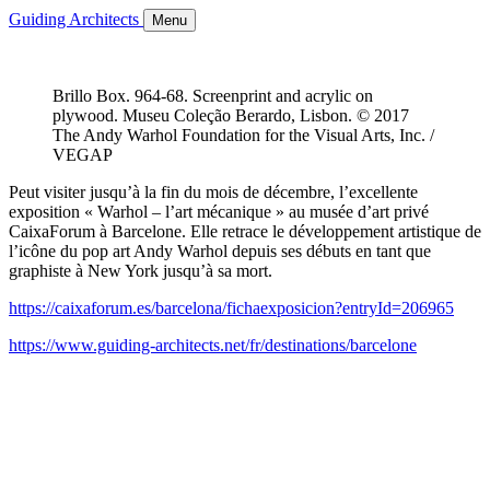
Guiding Architects
Menu
Brillo Box. 964-68. Screenprint and acrylic on
plywood. Museu Coleção Berardo, Lisbon. © 2017
The Andy Warhol Foundation for the Visual Arts, Inc. /
VEGAP
Peut visiter jusqu’à la fin du mois de décembre, l’excellente
exposition « Warhol – l’art mécanique » au musée d’art privé
CaixaForum à Barcelone. Elle retrace le développement artistique de
l’icône du pop art Andy Warhol depuis ses débuts en tant que
graphiste à New York jusqu’à sa mort.
https://caixaforum.es/barcelona/fichaexposicion?entryId=206965
https://www.guiding-architects.net/fr/destinations/barcelone