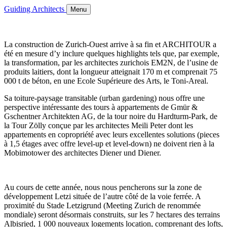
Guiding Architects
Menu
La construction de Zurich-Ouest arrive à sa fin et ARCHITOUR a
été en mesure d’y inclure quelques highlights tels que, par exemple,
la transformation, par les architectes zurichois EM2N, de l’usine de
produits laitiers, dont la longueur atteignait 170 m et comprenait 75
000 t de béton, en une Ecole Supérieure des Arts, le Toni-Areal.
Sa toiture-paysage transitable (urban gardening) nous offre une
perspective intéressante des tours à appartements de Gmür &
Gschentner Architekten AG, de la tour noire du Hardturm-Park, de
la Tour Zölly conçue par les architectes Meili Peter dont les
appartements en copropriété avec leurs excellentes solutions (pieces
à 1,5 étages avec offre level-up et level-down) ne doivent rien à la
Mobimotower des architectes Diener und Diener.
Au cours de cette année, nous nous pencherons sur la zone de
développement Letzi située de l’autre côté de la voie ferrée. A
proximité du Stade Letzigrund (Meeting Zurich de renommée
mondiale) seront désormais construits, sur les 7 hectares des terrains
Albisried, 1 000 nouveaux logements location, comprenant des lofts,